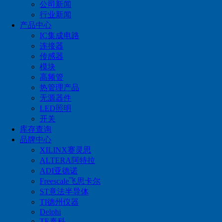
公司新闻
ALTERA阿特拉
行业新闻
产品中心
ADI亚德诺
IC集成电路
连接器
Freescale飞思卡尔
传感器
ST意法半导体
模块
高频管
TI德州仪器
热管理产品
无源器件
Delphi
LED照明
开关
TE泰科
库存查询
品牌中心
Molex莫仁
XILINX赛灵思
ALTERA阿特拉
MACOM
ADI亚德诺
Freescale飞思卡尔
ST意法半导体
全国统一服务热线：
TI德州仪器
0755-83349415
Delphi
TE泰科