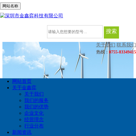
网站名称
搜索
关于我们
联系我们
热线：
0755-83349415
网站首页
关于金鑫弈
关于我们
我们的服务
当前位置:
首页
> XILINX赛灵思
我们的优势
品牌中心
企业文化
经营理念
BRANDS
行业分布
XILINX赛灵思
新闻资讯