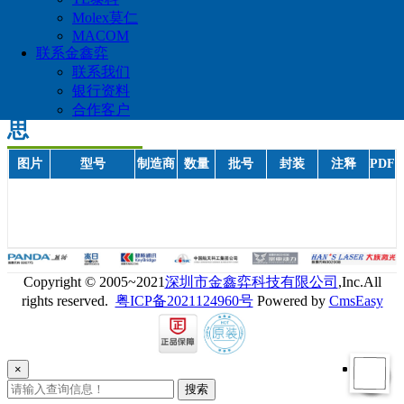
Molex莫仁
MACOM
联系金鑫弈
联系我们
银行资料
XILINX赛灵
合作客户
思
图片
型号
制造商
数量
批号
封装
注释
PDF
Copyright © 2005~2021
深圳市金鑫弈科技有限公司
,Inc.All
rights reserved.
粤ICP备2021124960号
Powered by
CmsEasy
×
搜索