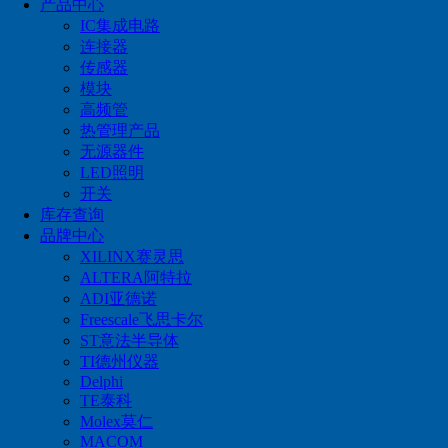
产品中心
连接器
IC集成电路
连接器
传感器
传感器
模块
模块
高频管
热管理产品
高频管
无源器件
热管理产品
LED照明
开关
无源器件
库存查询
品牌中心
LED照明
XILINX赛灵思
ALTERA阿特拉
开关
ADI亚德诺
Freescale飞思卡尔
ST意法半导体
全国统一服务热线：
TI德州仪器
0755-83349415
Delphi
TE泰科
Molex莫仁
MACOM